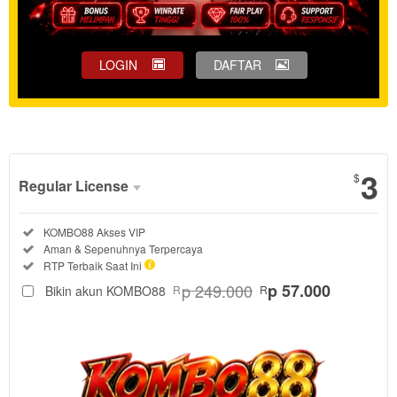
LOGIN
DAFTAR
Show More
3
$
Regular License
Regular
Termasuk:
KOMBO88 Akses VIP
License
Termasuk:
Aman & Sepenuhnya Terpercaya
SELECTED
Termasuk:
RTP Terbaik Saat Ini
88
$
p 249.000
p 57.000
Bikin akun KOMBO88
R
R
Ayo rasakan
pengalaman
di
KOMBO88.
Nikmati