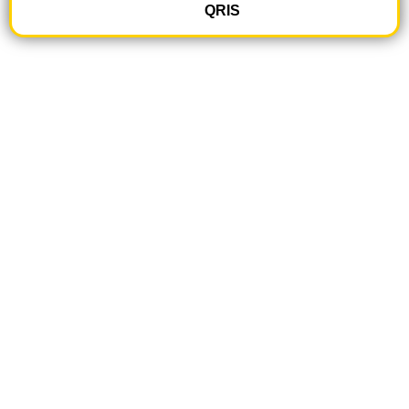
QRIS
d
e
t
a
i
l
s